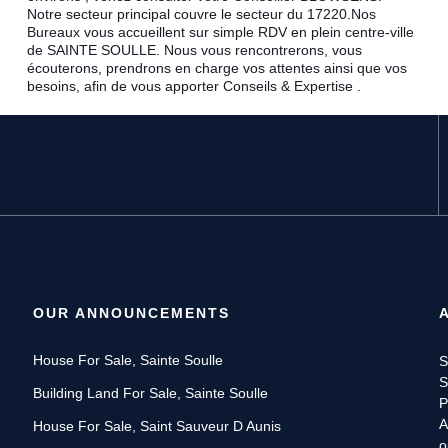
Notre secteur principal couvre le secteur du 17220.Nos
Bureaux vous accueillent sur simple RDV en plein centre-ville
de SAINTE SOULLE. Nous vous rencontrerons, vous
écouterons, prendrons en charge vos attentes ainsi que vos
besoins, afin de vous apporter Conseils & Expertise .
OUR ANNOUNCEMENTS
House For Sale, Sainte Soulle
S
S
Building Land For Sale, Sainte Soulle
P
A
House For Sale, Saint Sauveur D Aunis
o