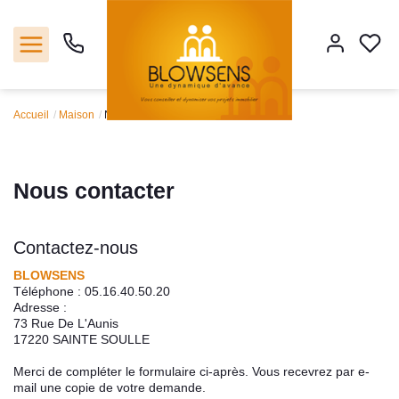
Accueil
Maison
Nous contacter
Accueil
Ventes
Nous contacter
Notre agence
Contactez-nous
Outils
BLOWSENS
Téléphone :
05.16.40.50.20
Adresse :
Estimation
73 Rue De L'Aunis
17220
SAINTE SOULLE
Nos services
Merci de compléter le formulaire ci-après. Vous recevrez par e-
mail une copie de votre demande.