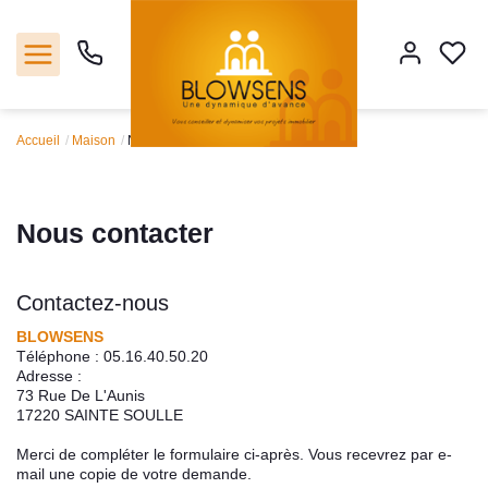
Accueil
Maison
Nous contacter
Accueil
Ventes
Nous contacter
Notre agence
Contactez-nous
Outils
BLOWSENS
Téléphone :
05.16.40.50.20
Adresse :
Estimation
73 Rue De L'Aunis
17220
SAINTE SOULLE
Nos services
Merci de compléter le formulaire ci-après. Vous recevrez par e-
mail une copie de votre demande.