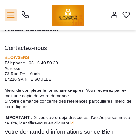
Accueil
Maison
Nous contacter
Nous contacter
Accueil
Contactez-nous
BLOWSENS
Ventes
Téléphone :
05.16.40.50.20
Adresse :
73 Rue De L'Aunis
Notre agence
17220
SAINTE SOULLE
Merci de compléter le formulaire ci-après. Vous recevrez par e-
Outils
mail une copie de votre demande.
Si votre demande concerne des références particulières, merci de
les indiquer.
Estimation
IMPORTANT :
Si vous avez déjà des codes d'accés personnels à
ce site, identifiez-vous en cliquant
ici
Nos services
Votre demande d'informations sur ce Bien