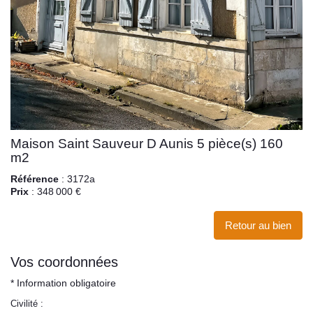
Maison Saint Sauveur D Aunis 5 pièce(s) 160
m2
Référence
: 3172a
Prix
: 348 000 €
Retour au bien
Vos coordonnées
* Information obligatoire
Civilité :