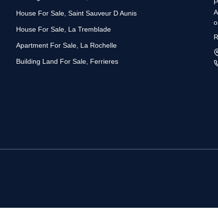
P
A
House For Sale, Saint Sauveur D Aunis
o
House For Sale, La Tremblade
d
R
d
Apartment For Sale, La Rochelle
f
Building Land For Sale, Ferrieres
g
e
A
l
v
s
e
r
a
E