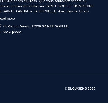
ERIGNY et ses environs. Que vous souhaitiez Vendre ou
cheter un bien immobilier sur SAINTE SOULLE, DOMPIERRE
u SAINTE XANDRE & LA ROCHELLE. Avec plus de 10 ans
’expérience, les Conseillers BLOWSENS, sont les spécialistes
ead more
e l'immobilier et vous apporteront toute l'aide nécessaire pour
aire aboutir votre projet. Pour Vendre ou faire estimer
73 Rue de l'Aunis, 17220 SAINTE SOULLE
ratuitement votre bien immobilier sur LA ROCHELLE ou ses
Show phone
nvirons, venez consulter votre Conseiller BLOWSENS. Pour
cheter ou faire établir gratuitement votre profil d’accessibilité à
a propriété sur LA ROCHELLE & les environs , venez consulter
otre Conseiller BLOWSENS. Notre secteur principal couvre le
ecteur du 17220.Nos Bureaux vous accueillent sur simple RDV
n plein centre-ville de SAINTE SOULLE. Nous vous
encontrerons, vous écouterons, prendrons en charge vos
ttentes ainsi que vos besoins, afin de vous apporter Conseils &
xpertise .
© BLOWSENS 2026