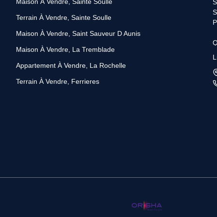
Maison À Vendre, Sainte Soulle
S
S
Terrain À Vendre, Sainte Soulle
P
Maison À Vendre, Saint Sauveur D Aunis
Q
Maison À Vendre, La Tremblade
S
L
R
Appartement À Vendre, La Rochelle
B
Terrain À Vendre, Ferrieres
a
p
P
s
C
P
d
v
N
B
d