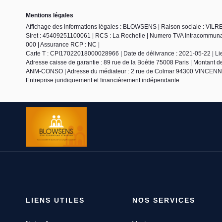
Mentions légales
Affichage des informations légales : BLOWSENS | Raison sociale : VILR
Siret : 45409251100061 | RCS : La Rochelle | Numero TVA Intracommunauta
000 | Assurance RCP : NC |
Carte T : CPI17022018000028966 | Date de délivrance : 2021-05-22 | Lieu 
Adresse caisse de garantie : 89 rue de la Boétie 75008 Paris | Montant d
ANM-CONSO | Adresse du médiateur : 2 rue de Colmar 94300 VINCENNES
Entreprise juridiquement et financièrement indépendante
LIENS UTILES
NOS SERVICES