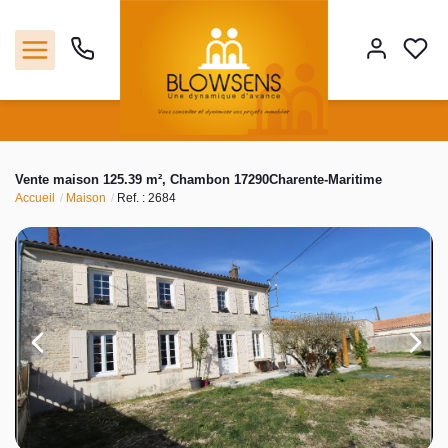
Accueil
Vente maison 125.39 m², Chambon 17290Charente-Maritime
Accueil
Maison
Ref. : 2684
Ventes
Notre agence
Outils
Estimation
Nos services