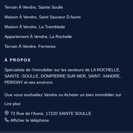
Terrain À Vendre, Sainte Soulle
Maison À Vendre, Saint Sauveur D Aunis
Maison À Vendre, La Tremblade
Appartement À Vendre, La Rochelle
Terrain À Vendre, Ferrieres
À PROPOS
Spécialiste de l'immobilier sur les secteurs de LA ROCHELLE,
SAINTE -SOULLE, DOMPIERRE SUR MER, SAINT- XANDRE,
PERIGNY et ses environs.
Que vous souhaitiez Vendre ou Acheter un bien immobilier sur
SAINTE SOULLE, DOMPIERRE ou SAINTE XANDRE & LA
Lire plus
ROCHELLE. Avec plus de 10 ans d’expérience, les Conseillers
BLOWSENS, sont les spécialistes de l'immobilier et vous
73 Rue de l'Aunis, 17220 SAINTE SOULLE
apporteront toute l'aide nécessaire pour faire aboutir votre projet.
Afficher le téléphone
Pour Vendre ou faire estimer gratuitement votre bien immobilier