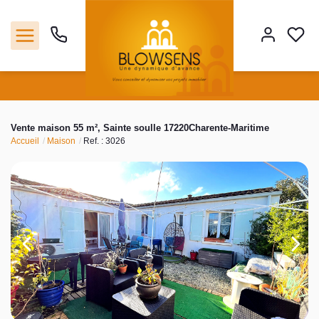
Accueil
Vente maison 55 m², Sainte soulle 17220Charente-Maritime
Accueil
Maison
Ref. : 3026
Ventes
Notre agence
Outils
Estimation
Nos services