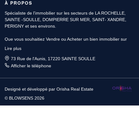
À PROPOS
Spécialiste de l'immobilier sur les secteurs de LA ROCHELLE,
SAINTE -SOULLE, DOMPIERRE SUR MER, SAINT- XANDRE,
PERIGNY et ses environs.
Que vous souhaitiez Vendre ou Acheter un bien immobilier sur
SAINTE SOULLE, DOMPIERRE ou SAINTE XANDRE & LA
Lire plus
ROCHELLE. Avec plus de 10 ans d’expérience, les Conseillers
BLOWSENS, sont les spécialistes de l'immobilier et vous
73 Rue de l'Aunis, 17220 SAINTE SOULLE
apporteront toute l'aide nécessaire pour faire aboutir votre projet.
Afficher le téléphone
Pour Vendre ou faire estimer gratuitement votre bien immobilier
sur LA ROCHELLE ou ses environs, venez consulter votre
Designé et développé par Orisha Real Estate
Conseiller BLOWSENS.
© BLOWSENS 2026
Pour Acheter ou faire établir gratuitement votre profil
d’accessibilité à la propriété sur LA ROCHELLE & les environs ,
venez consulter votre Conseiller BLOWSENS.
Notre secteur principal couvre le secteur du 17220.Nos Bureaux
vous accueillent sur simple RDV en plein centre-ville de SAINTE