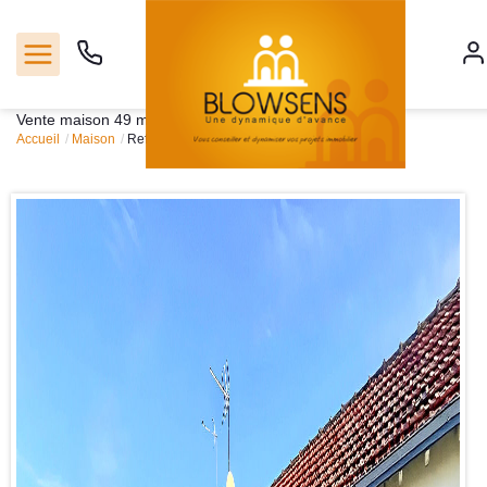
Vente maison 49 m², Lagord 17140Charente-Maritime
Accueil
Maison
Ref. : 3132
Accueil
Ventes
Notre agence
Outils
Estimation
Nos services