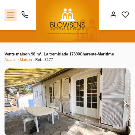
Accueil
Vente maison 98 m², La tremblade 17390Charente-Maritime
Accueil
Maison
Ref. : 3177
Ventes
Notre agence
Outils
Estimation
Nos services