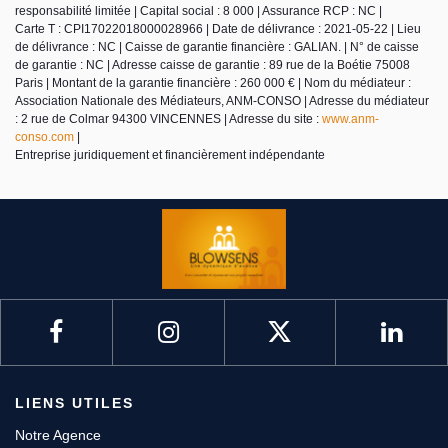
responsabilité limitée | Capital social : 8 000 | Assurance RCP : NC |
Carte T : CPI17022018000028966 | Date de délivrance : 2021-05-22 | Lieu
de délivrance : NC | Caisse de garantie financière : GALIAN. | N° de caisse
de garantie : NC | Adresse caisse de garantie : 89 rue de la Boétie 75008
Paris | Montant de la garantie financière : 260 000 € | Nom du médiateur :
Association Nationale des Médiateurs, ANM-CONSO | Adresse du médiateur
: 2 rue de Colmar 94300 VINCENNES | Adresse du site :
www.anm-
conso.com
|
Entreprise juridiquement et financièrement indépendante
LIENS UTILES
Notre Agence