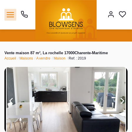
Accueil
Vente maison 87 m², La rochelle 17000Charente-Maritime
Accueil
Maisons
A vendre
Maison
Ref. : 2019
Ventes
Notre agence
Outils
Estimation
Nos services