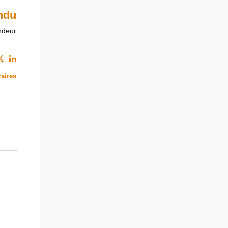
ndu
ndeur
aires