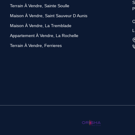
S
Terrain À Vendre, Sainte Soulle
P
Maison À Vendre, Saint Sauveur D Aunis
Q
Maison À Vendre, La Tremblade
S
L
R
Appartement À Vendre, La Rochelle
B
Terrain À Vendre, Ferrieres
a
p
P
s
C
P
d
v
N
B
d