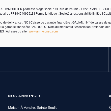
EAL IMMOBILIER | Adresse siège social : 73 Rue de l'Aunis - 17220 SAINTE SOULL
ire : FR39454092511 | Forme juridique : Société à responsabilité limitée | Capital
de délivrance : NC | Caisse de garantie financière : GALIAN. | N° de caisse de ga
e la garantie financière : 260 000 € | Nom du médiateur : Association Nationale des
 | Adresse du site :
www.anm-conso.com
|
NOS ANNONCES
Maison À Vendre, Sainte Soulle
S