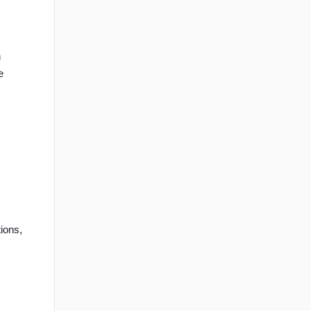
n
e
ions,