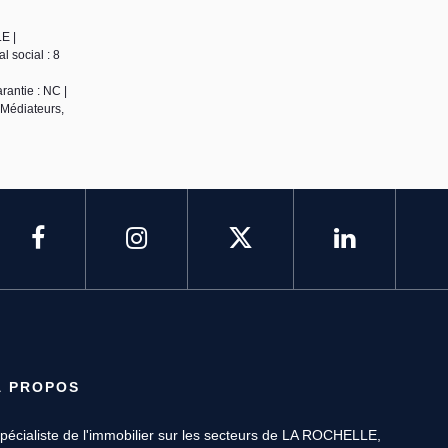
E |
 social : 8
rantie : NC |
 Médiateurs,
À PROPOS
pécialiste de l'immobilier sur les secteurs de LA ROCHELLE,