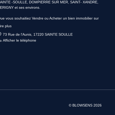
AINTE -SOULLE, DOMPIERRE SUR MER, SAINT- XANDRE,
ERIGNY et ses environs.
ue vous souhaitiez Vendre ou Acheter un bien immobilier sur
AINTE SOULLE, DOMPIERRE ou SAINTE XANDRE & LA
ire plus
OCHELLE. Avec plus de 10 ans d’expérience, les Conseillers
LOWSENS, sont les spécialistes de l'immobilier et vous
73 Rue de l'Aunis, 17220 SAINTE SOULLE
pporteront toute l'aide nécessaire pour faire aboutir votre
Afficher le téléphone
rojet.
our Vendre ou faire estimer gratuitement votre bien immobilier
ur LA ROCHELLE ou ses environs, venez consulter votre
onseiller BLOWSENS.
our Acheter ou faire établir gratuitement votre profil
’accessibilité à la propriété sur LA ROCHELLE & les environs ,
enez consulter votre Conseiller BLOWSENS.
otre secteur principal couvre le secteur du 17220.Nos
ureaux vous accueillent sur simple RDV en plein centre-ville
© BLOWSENS 2026
e SAINTE SOULLE.