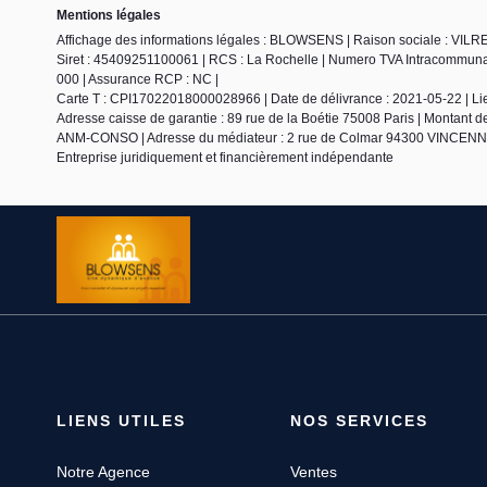
Mentions légales
Affichage des informations légales : BLOWSENS | Raison sociale : VILR
Siret : 45409251100061 | RCS : La Rochelle | Numero TVA Intracommunauta
000 | Assurance RCP : NC |
Carte T : CPI17022018000028966 | Date de délivrance : 2021-05-22 | Lieu 
Adresse caisse de garantie : 89 rue de la Boétie 75008 Paris | Montant d
ANM-CONSO | Adresse du médiateur : 2 rue de Colmar 94300 VINCENNES
Entreprise juridiquement et financièrement indépendante
LIENS UTILES
NOS SERVICES
Notre Agence
Ventes