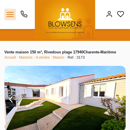
Accueil
Vente maison 150 m², Rivedoux plage 17940Charente-Maritime
Accueil
Maisons
A vendre
Maison
Ref. : 3173
Ventes
Notre agence
Outils
Estimation
Nos services