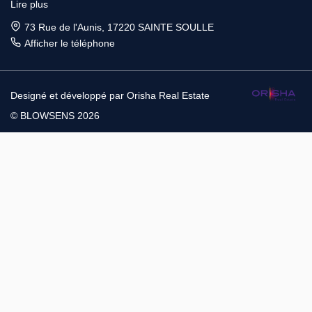
Lire plus
ROCHELLE. Avec plus de 10 ans d’expérience, les Conseillers
BLOWSENS, sont les spécialistes de l'immobilier et vous
73 Rue de l'Aunis, 17220 SAINTE SOULLE
apporteront toute l'aide nécessaire pour faire aboutir votre projet.
Afficher le téléphone
Pour Vendre ou faire estimer gratuitement votre bien immobilier
sur LA ROCHELLE ou ses environs, venez consulter votre
Designé et développé par Orisha Real Estate
Conseiller BLOWSENS.
© BLOWSENS 2026
Pour Acheter ou faire établir gratuitement votre profil
d’accessibilité à la propriété sur LA ROCHELLE & les environs ,
venez consulter votre Conseiller BLOWSENS.
Notre secteur principal couvre le secteur du 17220.Nos Bureaux
vous accueillent sur simple RDV en plein centre-ville de SAINTE
SOULLE.
Nous vous rencontrerons, vous écouterons, prendrons en charge
vos attentes ainsi que vos besoins, afin de vous apporter Conseils
& Expertise .