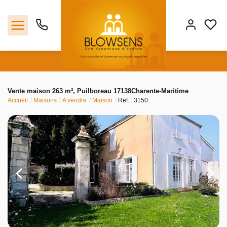
Accueil
Vente maison 263 m², Puilboreau 17138Charente-Maritime
Accueil
Maisons
A vendre
Maison
Ref. : 3150
Ventes
Notre agence
Outils
Estimation
Nos services