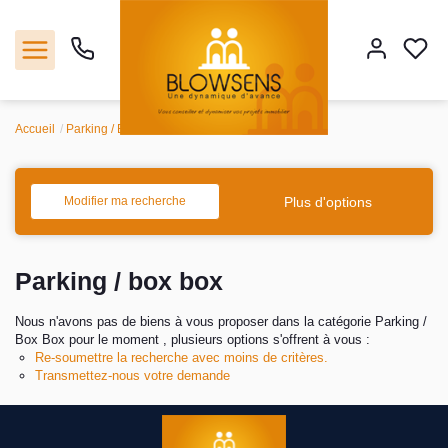
Accueil
Parking / Box
Box
Accueil
Ventes
Plus d'options
Modifier ma recherche
Notre agence
Parking / box box
Outils
Nous n'avons pas de biens à vous proposer dans la catégorie Parking /
Box Box pour le moment , plusieurs options s'offrent à vous :
Estimation
Re-soumettre la recherche avec moins de critères.
Transmettez-nous votre demande
Nos services