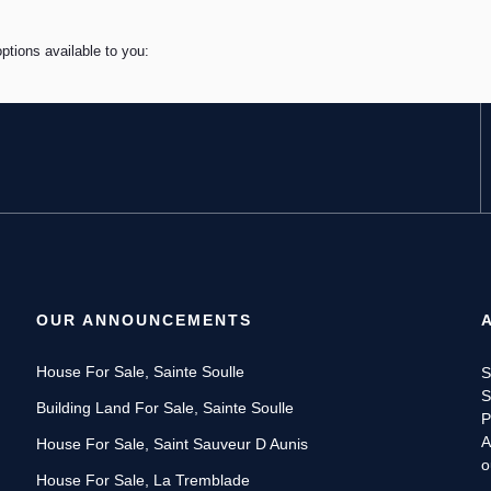
ptions available to you:
OUR ANNOUNCEMENTS
House For Sale, Sainte Soulle
S
S
Building Land For Sale, Sainte Soulle
P
A
House For Sale, Saint Sauveur D Aunis
o
House For Sale, La Tremblade
d