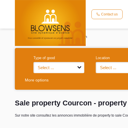
Contact us
Home
For sale
Local commercial
Courcon
Type of good
Location
Select ...
Select ...
More options
Sale property Courcon - property
Sur notre site consultez les annonces immobilière de property to sale