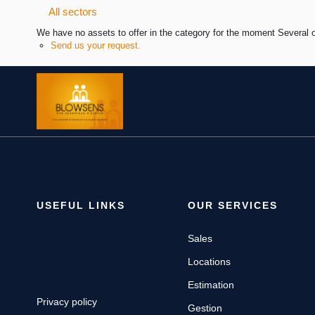
All sectors
We have no assets to offer in the category for the moment Several o
Send us your request.
USEFUL LINKS
OUR SERVICES
Sales
Locations
Estimation
Privacy policy
Gestion