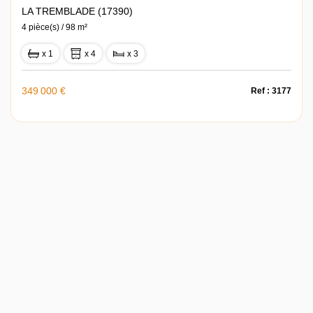
LA TREMBLADE (17390)
4 pièce(s) / 98 m²
x 1
x 4
x 3
349 000 €
Ref : 3177