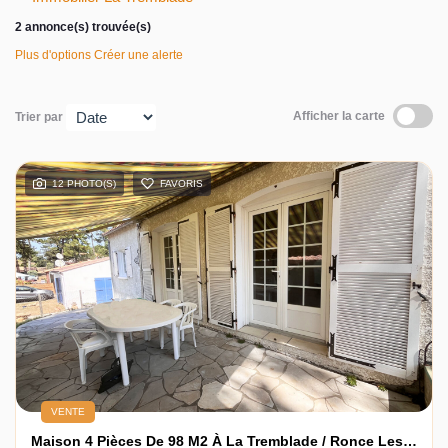
Contact
2 annonce(s) trouvée(s)
Plus d'options
Créer une alerte
Afficher la carte
Trier par
12 PHOTO(S)
FAVORIS
VENTE
Maison 4 Pièces De 98 M2 À La Tremblade / Ronce Les Bains