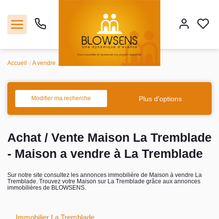
Accueil
A vendre
Maison
La Tremblade
Accueil
Ventes
Plus d'options
Modifier ma recherche
Notre agence
Achat / Vente Maison La Tremblade
Outils
- Maison a vendre à La Tremblade
Estimation
Sur notre site consultez les annonces immobilière de Maison à vendre La
Tremblade. Trouvez votre Maison sur La Tremblade grâce aux annonces
immobilières de BLOWSENS.
Nos services
Immobilier La Tremblade